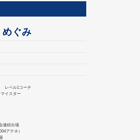
 めぐみ
 レベル1コーチ
ドマイスター
会連続出場
004アテネ）
場