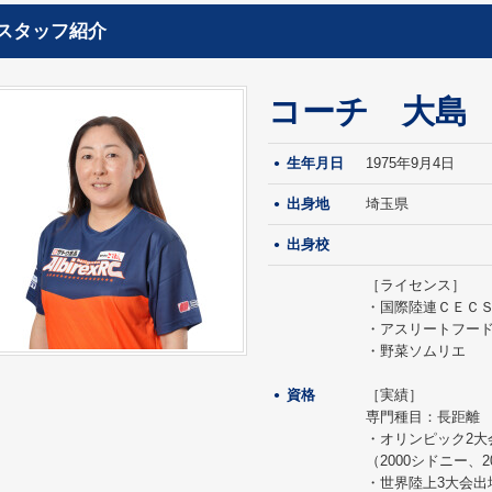
スタッフ紹介
コーチ 大島
生年月日
1975年9月4日
出身地
埼玉県
出身校
［ライセンス］
・国際陸連ＣＥＣＳ
・アスリートフー
・野菜ソムリエ
資格
［実績］
専門種目：長距離
・オリンピック2大
（2000シドニー、2
・世界陸上3大会出