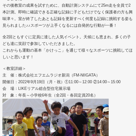
その後教室の成果を試すために、自動計測システムにて25m走を全員で2
本計測。即時に確認できる正確な記録に子どもだけでなく保護者の方も興
味津々。室が終了したあとも記録を更新すべく何度も記録に挑戦する姿も
見られました♪♪スポーツが上手くなるには自発的な行動が一番！
全2回ともすぐに定員に達した人気イベント。天候にも恵まれ、多くの子
ども達に笑顔で参加していただきました。
これからも運動の基本「かけっこ」を通じて様々なスポーツに挑戦してほ
しいと思います！
＜教室詳細＞
主 催：株式会社エフエムラジオ新潟（FM-NIIGATA）
開催日：2022年9月19日（月・祝）①11:00～12:00 ②14:00～15:00
会 場：LIKEリアル総合型住宅展示場
対 象：年長～小学校6年生（全2回・各回定員20名）