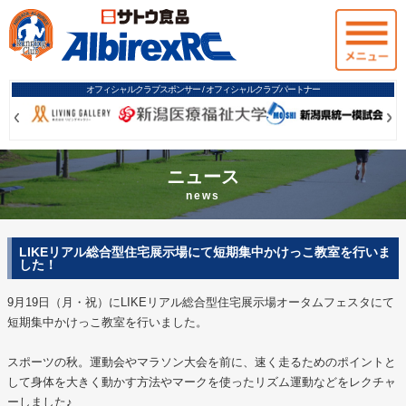
オフィシャルクラブスポンサー / オフィシャルクラブパートナー
Prev
Prev
Ne
Ne
ニュース
news
LIKEリアル総合型住宅展示場にて短期集中かけっこ教室を行いま
した！
9月19日（月・祝）にLIKEリアル総合型住宅展示場オータムフェスタにて
短期集中かけっこ教室を行いました。
スポーツの秋。運動会やマラソン大会を前に、速く走るためのポイントと
して身体を大きく動かす方法やマークを使ったリズム運動などをレクチャ
ーしました♪