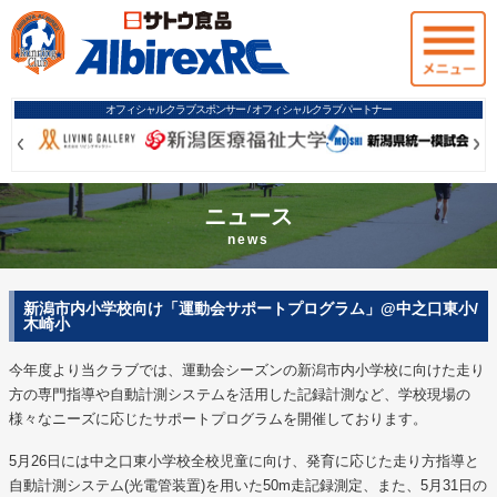
オフィシャルクラブスポンサー / オフィシャルクラブパートナー
Prev
Prev
Ne
Ne
ニュース
news
新潟市内小学校向け「運動会サポートプログラム」@中之口東小/
木崎小
今年度より当クラブでは、運動会シーズンの新潟市内小学校に向けた走り
方の専門指導や自動計測システムを活用した記録計測など、学校現場の
様々なニーズに応じたサポートプログラムを開催しております。
5月26日には中之口東小学校全校児童に向け、発育に応じた走り方指導と
自動計測システム(光電管装置)を用いた50m走記録測定、また、5月31日の