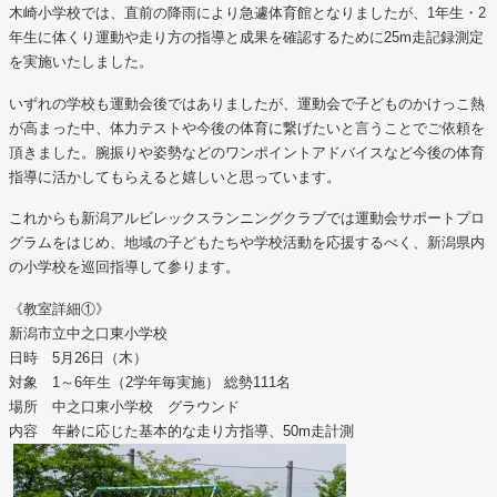
木崎小学校では、直前の降雨により急遽体育館となりましたが、1年生・2
年生に体くり運動や走り方の指導と成果を確認するために25m走記録測定
を実施いたしました。
いずれの学校も運動会後ではありましたが、運動会で子どものかけっこ熱
が高まった中、体力テストや今後の体育に繋げたいと言うことでご依頼を
頂きました。腕振りや姿勢などのワンポイントアドバイスなど今後の体育
指導に活かしてもらえると嬉しいと思っています。
これからも新潟アルビレックスランニングクラブでは運動会サポートプロ
グラムをはじめ、地域の子どもたちや学校活動を応援するべく、新潟県内
の小学校を巡回指導して参ります。
《教室詳細①》
新潟市立中之口東小学校
日時 5月26日（木）
対象 1～6年生（2学年毎実施） 総勢111名
場所 中之口東小学校 グラウンド
内容 年齢に応じた基本的な走り方指導、50m走計測