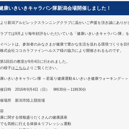
健康いきいきキャラバン隊新潟会場開催しました！
より新潟アルビレックスランニングクラブに温かいご声援を頂き誠にありが
ラブでは9月より毎年好評をいただいている「健康いきいきキャラバン隊」を
イベントは、参加者のみなさまが健康で豊かな生活を送れる環境づくりを目
株式会社ココカラファインヘルスア様の協力により開催されるものです。
第1回目の教室が9月4日に行われました。
の様子は
こちら
よりご覧ください。
康いきいきキャラバン隊 ～若返り健康運動＆いきいき健康ウォーキング～＞
催日時 2016年9月4日（日） 9時30分～11時30分
催場所 新潟市陸上競技場
容
康に関する情報盛りだくさんの健康講座
でも気軽に行える体操＆リフレッシュ運動