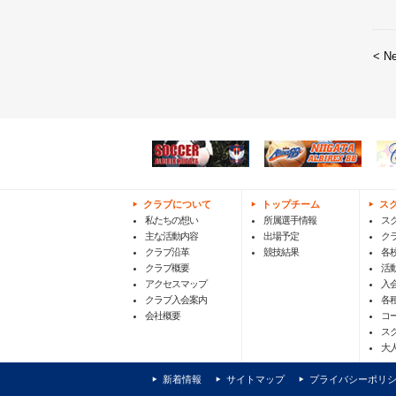
< N
クラブについて
トップチーム
ス
私たちの想い
所属選手情報
ス
主な活動内容
出場予定
ク
クラブ沿革
競技結果
各
クラブ概要
活
アクセスマップ
入
クラブ入会案内
各
会社概要
コ
ス
大
新着情報
サイトマップ
プライバシーポリ