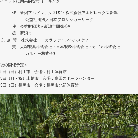
イエットに効果的なウォーキング
主 催 新潟アルビレックスRC・株式会社アルビレックス新潟
益社団法人日本プロサッカーリーグ
共 催 公益財団法人新潟市開発公社
後 援 新潟市
 別 協 賛 株式会社ココカラファインヘルスケア
協 賛 大塚製薬株式会社・日本製粉株式会社・カゴメ株式会社
カルビー株式会社
後の開催予定＞
18日（日）村上市 会場：村上体育館
19日（月・祝）上越市 会場：高田スポーツセンター
25日（日）長岡市 会場：長岡市北部体育館