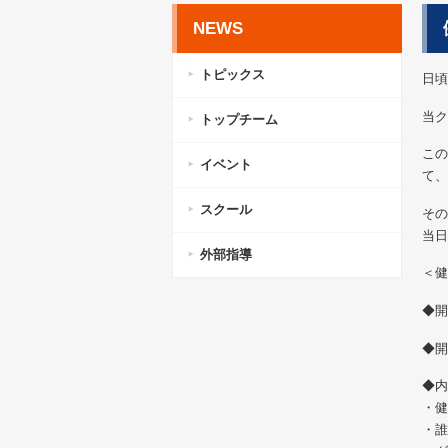
NEWS
トピックス
日頃
当ク
トップチーム
この
イベント
て、
スクール
その
当日
外部指導
＜健
◆開
◆開
◆内
・健
・誰