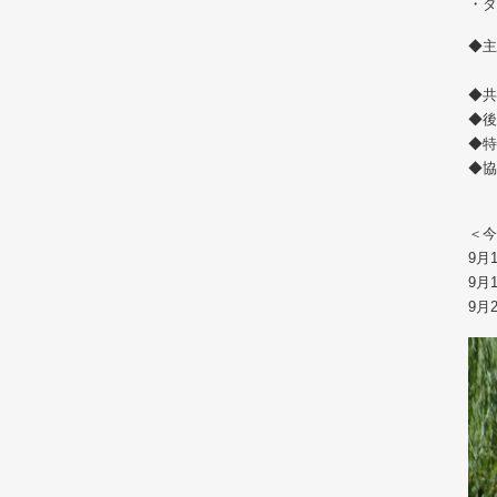
・ダ
◆
公
◆
◆
◆特
◆
＜今
9月
9月
9月