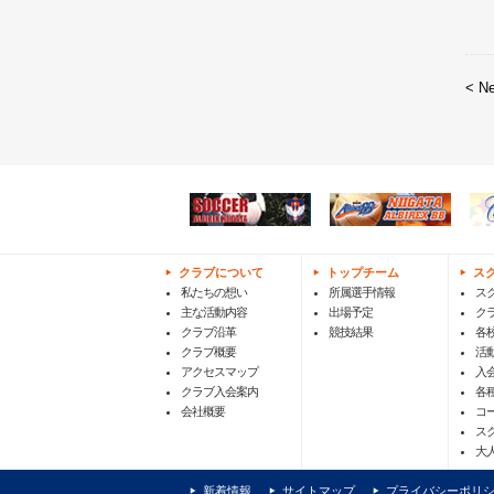
< N
クラブについて
トップチーム
ス
私たちの想い
所属選手情報
ス
主な活動内容
出場予定
ク
クラブ沿革
競技結果
各
クラブ概要
活
アクセスマップ
入
クラブ入会案内
各
会社概要
コ
ス
大
新着情報
サイトマップ
プライバシーポリ