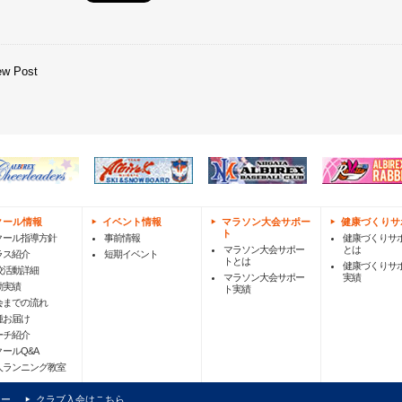
ew Post
クール情報
イベント情報
マラソン大会サポー
健康づくりサ
ト
クール指導方針
事前情報
健康づくりサ
マラソン大会サポー
とは
ラス紹介
短期イベント
トとは
健康づくりサ
校活動詳細
マラソン大会サポー
実績
動実績
ト実績
会までの流れ
種お届け
ーチ紹介
クールQ&A
人ランニング教室
シー
クラブ入会はこちら