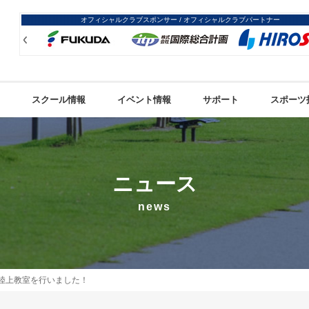
オフィシャルクラブスポンサー / オフィシャルクラブパートナー
Prev
Prev
スクール情報
イベント情報
サポート
スポーツ
ニュース
news
陸上教室を行いました！