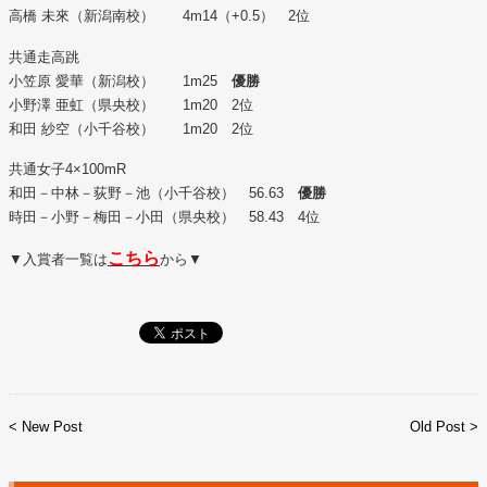
高橋 未來（新潟南校） 4m14（+0.5） 2位
共通走高跳
小笠原 愛華（新潟校） 1m25
優勝
小野澤 亜虹（県央校） 1m20 2位
和田 紗空（小千谷校） 1m20 2位
共通女子4×100mR
和田－中林－荻野－池（小千谷校） 56.63
優勝
時田－小野－梅田－小田（県央校） 58.43 4位
こちら
▼入賞者一覧は
から▼
< New Post
Old Post >