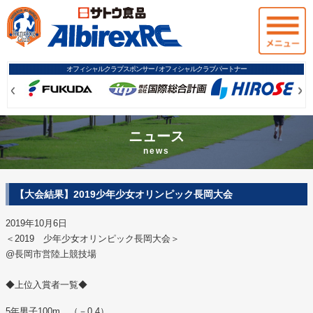
オフィシャルクラブスポンサー / オフィシャルクラブパートナー
Prev
Prev
Ne
Ne
ニュース
news
【大会結果】2019少年少女オリンピック長岡大会
2019年10月6日
＜2019 少年少女オリンピック長岡大会＞
@長岡市営陸上競技場
◆上位入賞者一覧◆
5年男子100m （－0.4）