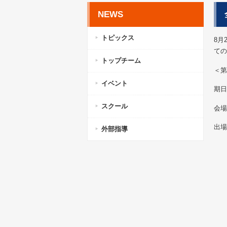
NEWS
トピックス
8月
ての
トップチーム
＜第
イベント
期日
スクール
会場
出場
外部指導
大
佐
渡
小
竹