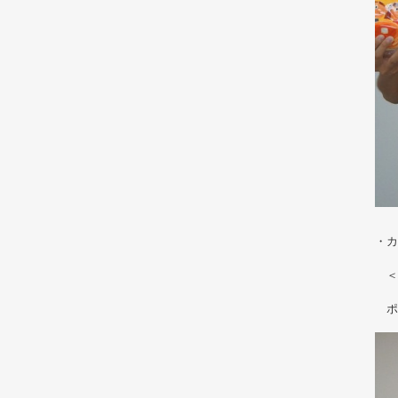
・カ
＜
ポテ