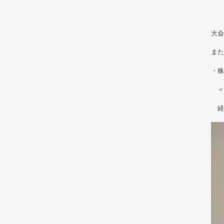
中
大会
また
・株
＜
経口