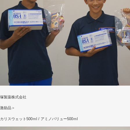
塚製薬株式会社
激励品＞
リスウェット500ｍl / アミノバリュー500ｍl