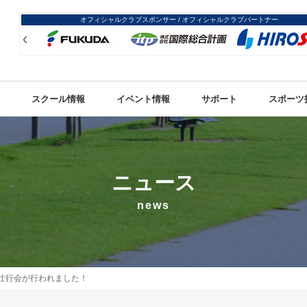
オフィシャルクラブスポンサー / オフィシャルクラブパートナー
Prev
Prev
スクール情報
イベント情報
サポート
スポーツ
ニュース
news
壮行会が行われました！