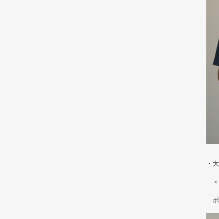
・大
＜
ポカ