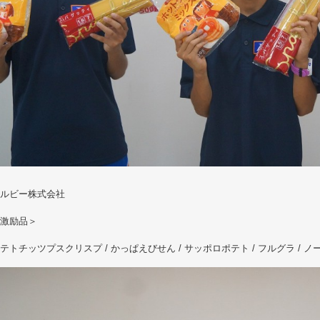
ルビー株式会社
激励品＞
トチッツプスクリスプ / かっぱえびせん / サッポロポテト / フルグラ / ノ