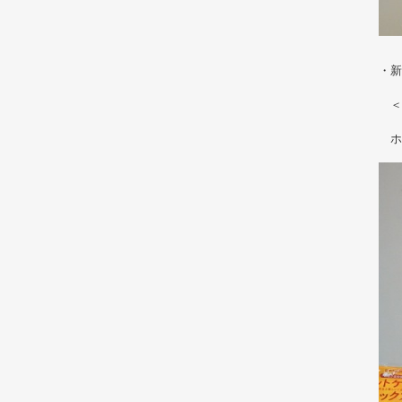
・新
＜
ホッ