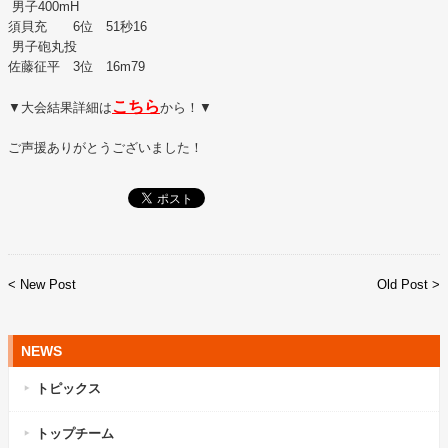
男子400mH
須貝充 6位 51秒16
男子砲丸投
佐藤征平 3位 16m79
こちら
▼大会結果詳細は
から！▼
ご声援ありがとうございました！
< New Post
Old Post >
NEWS
トピックス
トップチーム