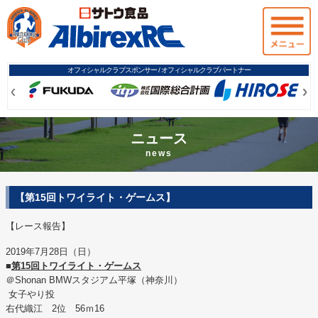
オフィシャルクラブスポンサー / オフィシャルクラブパートナー
Prev
Prev
Ne
Ne
ニュース
news
【第15回トワイライト・ゲームス】
【レース報告】
2019年7月28日（日）
■
第15回トワイライト・ゲームス
＠Shonan BMWスタジアム平塚（神奈川）
女子やり投
右代織江 2位 56ｍ16