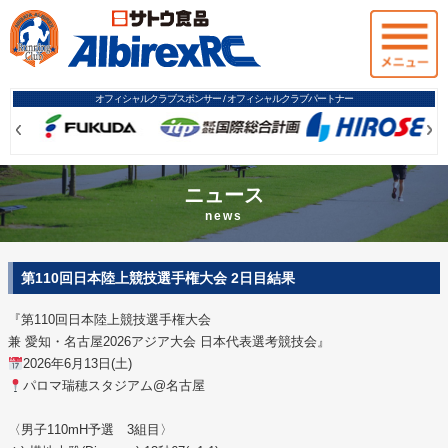
オフィシャルクラブスポンサー / オフィシャルクラブパートナー
Prev
Prev
Ne
Ne
ニュース
news
第110回日本陸上競技選手権大会 2日目結果
『第110回日本陸上競技選手権大会
兼 愛知・名古屋2026アジア大会 日本代表選考競技会』
2026年6月13日(土)
パロマ瑞穂スタジアム@名古屋
〈男子110mH予選 3組目〉