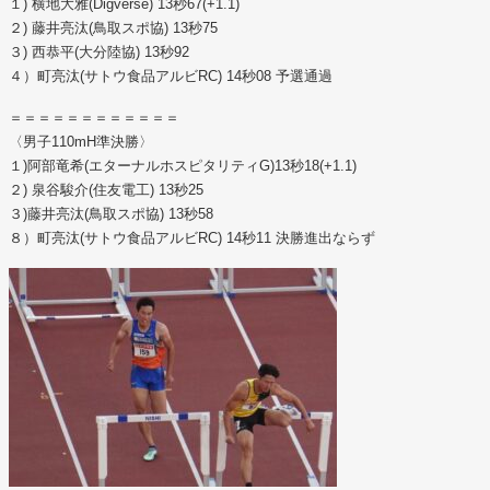
１) 横地大雅(Digverse) 13秒67(+1.1)
２) 藤井亮汰(鳥取スポ協) 13秒75
３) 西恭平(大分陸協) 13秒92
４）町亮汰(サトウ食品アルビRC) 14秒08 予選通過
＝＝＝＝＝＝＝＝＝＝＝＝
〈男子110mH準決勝〉
１)阿部竜希(エターナルホスピタリティG)13秒18(+1.
1)
２) 泉谷駿介(住友電工) 13秒25
３)藤井亮汰(鳥取スポ協) 13秒58
８）町亮汰(サトウ食品アルビRC) 14秒11 決勝進出ならず