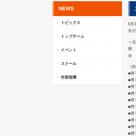
NEWS
トピックス
6月
生が
トップチーム
＜北
期 
イベント
会 
スクール
［8
■男
外部指導
■男
■男
■男
■男
■男
■男
■男
■男
■男