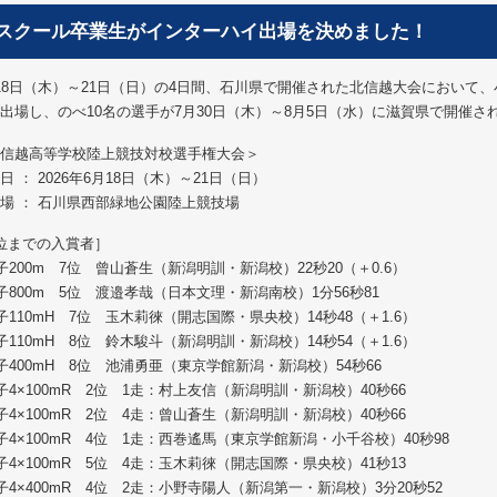
スクール卒業生がインターハイ出場を決めました！
18日（木）～21日（日）の4日間、石川県で開催された北信越大会において
出場し、のべ10名の選手が7月30日（木）～8月5日（水）に滋賀県で開催
信越高等学校陸上競技対校選手権大会＞
日 ： 2026年6月18日（木）～21日（日）
場 ： 石川県西部緑地公園陸上競技場
位までの入賞者］
子200m 7位 曾山蒼生（新潟明訓・新潟校）22秒20（＋0.6）
子800m 5位 渡邉孝哉（日本文理・新潟南校）1分56秒81
子110mH 7位 玉木莉徠（開志国際・県央校）14秒48（＋1.6）
子110mH 8位 鈴木駿斗（新潟明訓・新潟校）14秒54（＋1.6）
子400mH 8位 池浦勇亜（東京学館新潟・新潟校）54秒66
子4×100mR 2位 1走：村上友信（新潟明訓・新潟校）40秒66
子4×100mR 2位 4走：曾山蒼生（新潟明訓・新潟校）40秒66
子4×100mR 4位 1走：西巻遙馬（東京学館新潟・小千谷校）40秒98
子4×100mR 5位 4走：玉木莉徠（開志国際・県央校）41秒13
子4×400mR 4位 2走：小野寺陽人（新潟第一・新潟校）3分20秒52