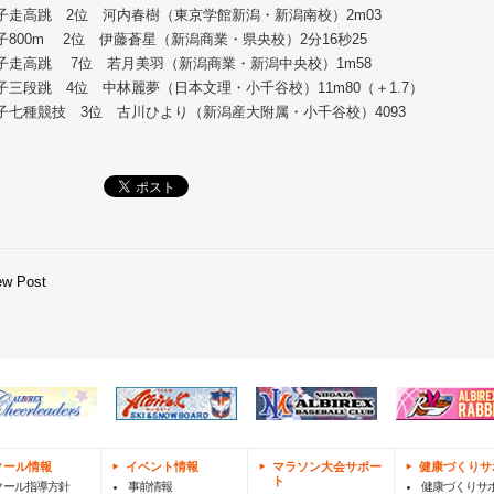
子走高跳 2位 河内春樹（東京学館新潟・新潟南校）2m03
子800m 2位 伊藤蒼星（新潟商業・県央校）2分16秒25
子走高跳 7位 若月美羽（新潟商業・新潟中央校）1m58
子三段跳 4位 中林麗夢（日本文理・小千谷校）11m80（＋1.7）
子七種競技 3位 古川ひより（新潟産大附属・小千谷校）4093
ew Post
クール情報
イベント情報
マラソン大会サポー
健康づくりサ
ト
クール指導方針
事前情報
健康づくりサ