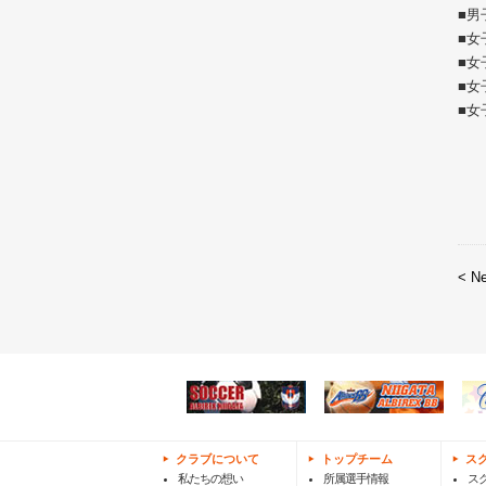
■男
■女
■女
■女
■女
< N
クラブについて
トップチーム
ス
私たちの想い
所属選手情報
ス