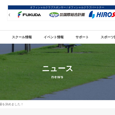
オフィシャルクラブスポンサー / オフィシャルクラブパートナー
Prev
Prev
スクール情報
イベント情報
サポート
スポーツ
ニュース
news
場を決めました！