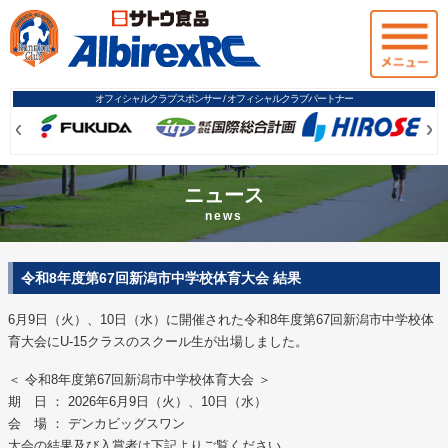
オフィシャルクラブスポンサー / オフィシャルクラブパートナー
Prev
Prev
Ne
Ne
ニュース
news
令和8年度第67回新潟市中学校体育大会 結果
6月9日（火）、10日（水）に開催された令和8年度第67回新潟市中学校体
育大会にU-15クラスのスクール生が出場しました。
＜ 令和8年度第67回新潟市中学校体育大会 ＞
期 日 ： 2026年6月9日（火）、10日（水）
会 場 ： デンカビッグスワン
大会の結果及び入賞者は下記よりご覧ください。