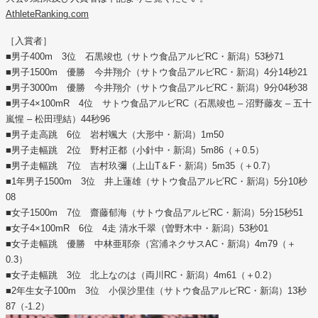
AthleteRanking.com
［入賞者］
■男子400m 3位 石黒竣也（サトウ食品アルビRC・新潟）53秒71
■男子1500m 優勝 今井翔介（サトウ食品アルビRC・新潟）4分14秒21
■男子3000m 優勝 今井翔介（サトウ食品アルビRC・新潟）9分04秒38
■男子4×100mR 4位 サトウ食品アルビRC（石黒竣也 – 沼野藤友 – 五十
嵐惺 – 松田理結）44秒96
■男子走高跳 6位 岩村颯大（大形中・新潟）1m50
■男子走幅跳 2位 野村正都（小針中・新潟）5m86（＋0.5）
■男子走幅跳 7位 吉村玖彌（上山T＆F・新潟）5m35（＋0.7）
■1年男子1500m 3位 井上蓮雄（サトウ食品アルビRC・新潟）5分10秒
08
■女子1500m 7位 齋藤郁海（サトウ食品アルビRC・新潟）5分15秒51
■女子4×100mR 6位 4走 清水千翠（曽野木中・新潟）53秒01
■女子走幅跳 優勝 中林亜耶奈（宮浦ネクサスAC・新潟）4m79（＋
0.3）
■女子走幅跳 3位 北上なのは（両川RC・新潟）4m61（＋0.2）
■2年生女子100m 3位 小俣沙里佳（サトウ食品アルビRC・新潟）13秒
87（-1.2）