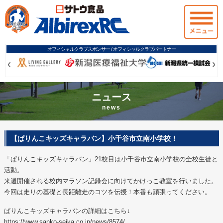
オフィシャルクラブスポンサー / オフィシャルクラブパートナー
Prev
Prev
Ne
Ne
ニュース
news
【ぱりんこキッズキャラバン】小千谷市立南小学校！
「ぱりんこキッズキャラバン」21校目は小千谷市立南小学校の全校生徒と
活動。
来週開催される校内マラソン記録会に向けてかけっこ教室を行いました。
今回は走りの基礎と長距離走のコツを伝授！本番も頑張ってください。
ぱりんこキッズキャラバンの詳細はこちら↓
https://www.sanko-seika.co.jp/news/8574/