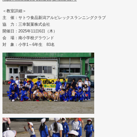
＜教室詳細＞
主 催：サトウ食品新潟アルビレックスランニングクラブ
協 力：三幸製菓株式会社
開催日：2025年11日6日（木）
会 場：南小学校グラウンド
対 象：小学1～6年生 83名