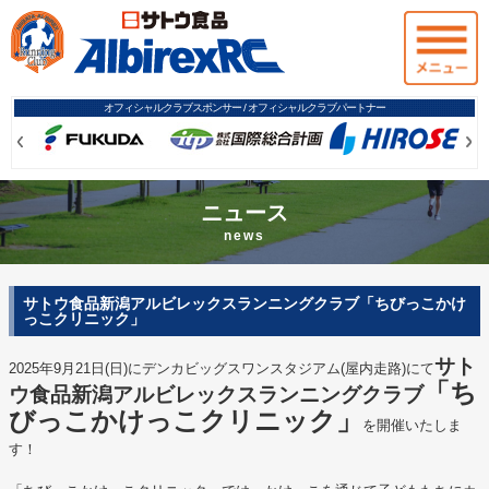
オフィシャルクラブスポンサー / オフィシャルクラブパートナー
Prev
Prev
Ne
Ne
ニュース
news
サトウ食品新潟アルビレックスランニングクラブ「ちびっこかけ
っこクリニック」
サト
2025年9月21日(日)にデンカビッグスワンスタジアム(屋内走路)にて
「ち
ウ食品新潟アルビレックスランニングクラブ
びっこかけっこクリニッ
ク」
を開催いたしま
す！