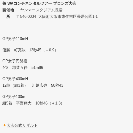
兼 WAコンチネンタルツアー ブロンズ大会
開催地
ヤンマースタジアム長居
所
〒546-0034 大阪府大阪市東住吉区長居公園1-1
GP男子110mH
優勝 町亮汰 13秒45（＋0.9）
GP女子円盤投
4位 郡菜々佳 51m86
GP男子400mH
12位（組3着） 川越広弥 50秒43
GP男子100m
組5着 平野翔大 10秒46（＋1.3）
大会公式リザルト