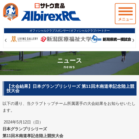
オフィシャルクラブスポンサー / オフィシャルクラブパートナー
Prev
Prev
Ne
Ne
ニュース
news
【大会結果】日本グランプリシリーズ 第11回木南道孝記念陸上競
技大会
以下の通り、当クラブトップチーム所属選手の大会結果をお知らせいたし
ます。
2024年5月12日（日）
日本グランプリシリーズ
第11
回木南道孝記念陸上競技大会